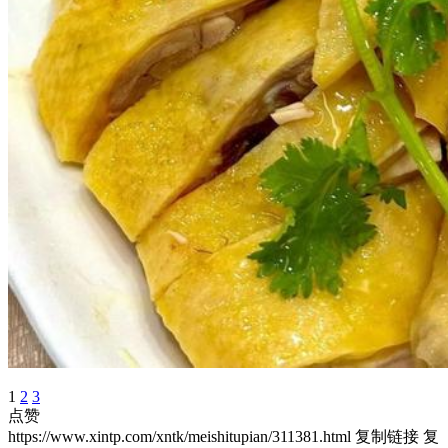
1
2
3
点赞
https://www.xintp.com/xntk/meishitupian/311381.html
复制链接
复