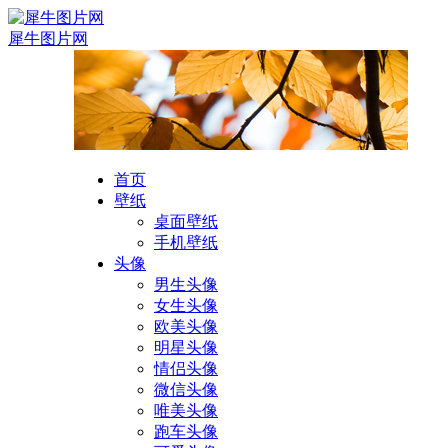
犀牛图片网
首页
壁纸
桌面壁纸
手机壁纸
头像
男生头像
女生头像
欧美头像
明星头像
情侣头像
微信头像
唯美头像
跑车头像