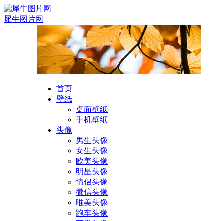
犀牛图片网
首页
壁纸
桌面壁纸
手机壁纸
头像
男生头像
女生头像
欧美头像
明星头像
情侣头像
微信头像
唯美头像
跑车头像