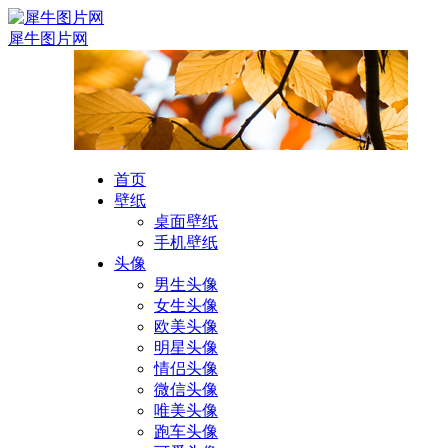
犀牛图片网
首页
壁纸
桌面壁纸
手机壁纸
头像
男生头像
女生头像
欧美头像
明星头像
情侣头像
微信头像
唯美头像
跑车头像