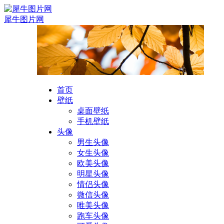
犀牛图片网
首页
壁纸
桌面壁纸
手机壁纸
头像
男生头像
女生头像
欧美头像
明星头像
情侣头像
微信头像
唯美头像
跑车头像