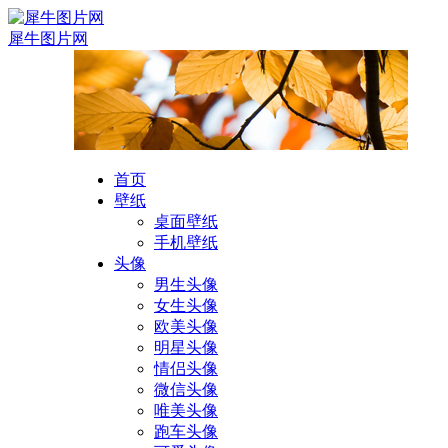
犀牛图片网
首页
壁纸
桌面壁纸
手机壁纸
头像
男生头像
女生头像
欧美头像
明星头像
情侣头像
微信头像
唯美头像
跑车头像