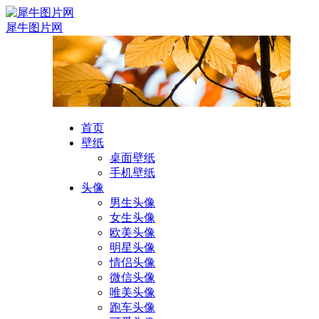
犀牛图片网
首页
壁纸
桌面壁纸
手机壁纸
头像
男生头像
女生头像
欧美头像
明星头像
情侣头像
微信头像
唯美头像
跑车头像