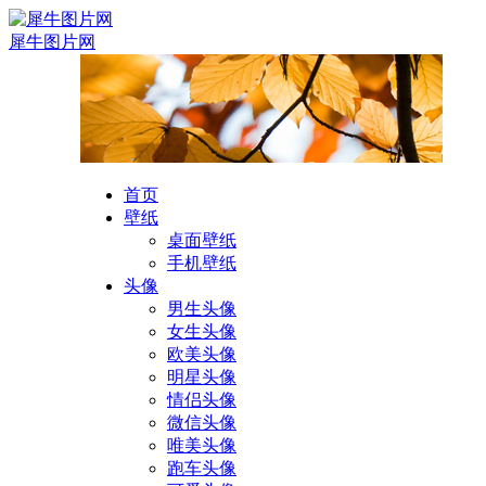
犀牛图片网
首页
壁纸
桌面壁纸
手机壁纸
头像
男生头像
女生头像
欧美头像
明星头像
情侣头像
微信头像
唯美头像
跑车头像