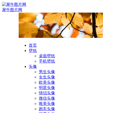
犀牛图片网
首页
壁纸
桌面壁纸
手机壁纸
头像
男生头像
女生头像
欧美头像
明星头像
情侣头像
微信头像
唯美头像
跑车头像