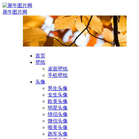
犀牛图片网
首页
壁纸
桌面壁纸
手机壁纸
头像
男生头像
女生头像
欧美头像
明星头像
情侣头像
微信头像
唯美头像
跑车头像