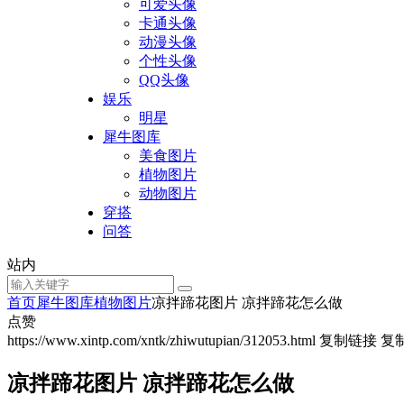
可爱头像
卡通头像
动漫头像
个性头像
QQ头像
娱乐
明星
犀牛图库
美食图片
植物图片
动物图片
穿搭
问答
站内
首页
犀牛图库
植物图片
凉拌蹄花图片 凉拌蹄花怎么做
点赞
https://www.xintp.com/xntk/zhiwutupian/312053.html
复制链接
复
凉拌蹄花图片 凉拌蹄花怎么做