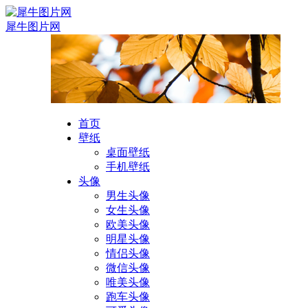
犀牛图片网
首页
壁纸
桌面壁纸
手机壁纸
头像
男生头像
女生头像
欧美头像
明星头像
情侣头像
微信头像
唯美头像
跑车头像