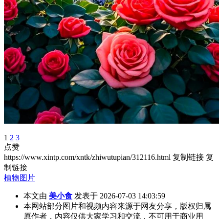
1
2
3
点赞
https://www.xintp.com/xntk/zhiwutupian/312116.html
复制链接
复
制链接
植物图片
本文由
美小食
发表于 2026-07-03 14:03:59
本网站部分图片和视频内容来源于网友分享，版权归属
原作者，内容仅供大家学习和交流，不可用于商业用