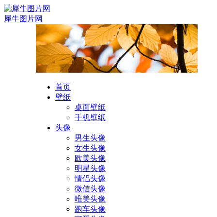
犀牛图片网
首页
壁纸
桌面壁纸
手机壁纸
头像
男生头像
女生头像
欧美头像
明星头像
情侣头像
微信头像
唯美头像
跑车头像