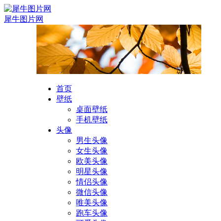
犀牛图片网
首页
壁纸
桌面壁纸
手机壁纸
头像
男生头像
女生头像
欧美头像
明星头像
情侣头像
微信头像
唯美头像
跑车头像