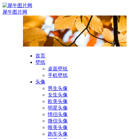
犀牛图片网
首页
壁纸
桌面壁纸
手机壁纸
头像
男生头像
女生头像
欧美头像
明星头像
情侣头像
微信头像
唯美头像
跑车头像